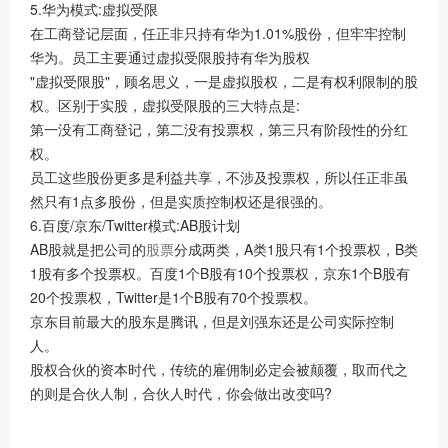
5.华为模式:虚拟受限
在工商登记层面，任正非只持有华为1.01%股份，但牢牢控制
华为。员工主要通过虚拟受限股持有华为股权
"虚拟受限股"，顾名思义，一是虚拟股权，二是有权利限制的股
权。区别于实股，虚拟受限股的三大特点是:
第一没有工商登记，第二没有投票权，第三只有阶段性的分红
权。
员工这些股份更多是利益共享，不涉及投票权，所以任正非虽
然只有1点多股份，但是实质控制权还是很强的。
6.百度/京东/Twitter模式:AB股计划
AB股就是把公司的
股票
分成两类，A类1股只有1个投票权，B类
1股有多个投票权。百度1个B股有10个投票权，京东1个B股有
20个投票权，Twitter是1个B股有70个投票权。
京东目前最大的股东是腾讯，但是刘强东还是公司实际控制
人。
股权合伙的资本时代，传统的雇佣制必定会被颠覆，取而代之
的则是合伙人制，合伙人时代，你会做出改变吗?