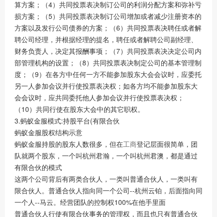
算方案；（4）共同投票表决制订公司的利润分配方案和弥补亏
损方案；（5）共同投票表决制订公司增加或者减少注册资本的
方案以及发行公司债券的方案；（6）共同投票表决聘任或者解
聘公司经理，并根据经理的提名，聘任或者解聘公司副经理、
财务负责人，决定其报酬事项；（7）共同投票表决决定公司内
部管理机构的设置；（8）共同投票表决制定公司的基本管理制
度；（9）在各方中任何一方不能参加股东大会会议时，应委托
另一人参加会议并行使投票表决权；如各方均不能参加股东大
会会议时，应共同委托他人参加会议并行使投票表决权；
（10）共同行使在股东大会中的其它职权。
3.蚂蚁金服模式:持股平台(有限合伙
蚂蚁金服股权结构示意
蚂蚁金服持股的股东人数很多，但在
工商
登记层面很简单，团
队就两个股东，一个叫杭州君瀚，一个叫杭州君澳，都是通过
有限合伙的模式
这两个公司背后有两类合伙人，一类叫普通合伙人，一类叫有
限合伙人。普通合伙人指向同一个公司--杭州云铂，后面指向同
一个人--马云。经营团队的控制权100%在他手里面
普通合伙人行使有限合伙事务的管理权，而且也只有普通合伙