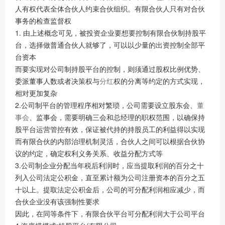
人有权代表全体合伙人约束合伙组织。有限合伙人只有对合伙
事务的检查监督权
1. 由上述概念可见，被投资企业要想要控制有限合伙制持股平
台，选择做普通合伙人就够了，可以以少量的出资控制全部平
台资本
而要实现对公司制持股平台的控制，则须通过股权比例优势、
委派董事人数或者决策权与
分红
权的分离等约定的方式实现，
相对更加复杂
2.公司制平台的管理程序相对繁琐，公司需要设立股东会、
董
事会
、监事会，需要明确三会和总经理的职权范围，以确保持
股平台运营管控有效，保证被代持的持股员工的利益得以实现
而有限合伙的内部治理机制灵活，合伙人之间可以根据合伙协
议的约定，确定权利义务关系、收益分配方式等
3.公司制企业分配当年税后利润时，应当提取利润的百分之十
列入公司法定公积金，直至累计额为公司注册资本的百分之五
十以上。提取法定公积金后，公司的可分配利润相应减少，而
合伙企业没有该强制性要求
因此，在同等条件下，有限合伙平台可分配利润大于公司平台