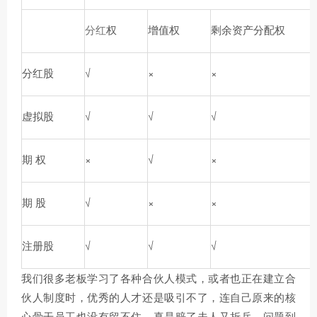
分红
权
增值权
剩余资产分配权
分红股
√
×
×
虚拟股
√
√
√
期 权
×
√
×
期 股
√
×
×
注册股
√
√
√
我们很多老板学习了各种合伙人模式，或者也正在建立合
伙人制度时，优秀的人才还是吸引不了，连自己原来的核
心骨干员工也没有留不住，真是赔了夫人又折兵。问题到