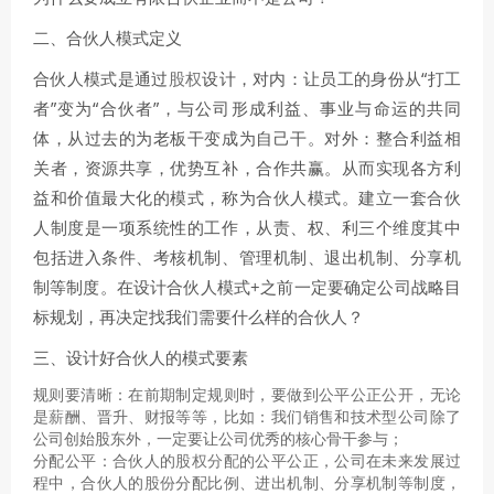
二、合伙人模式定义
合伙人模式是通过
股权
设计，对内：让员工的身份从“打工
者”变为“合伙者”，与公司形成利益、事业与命运的共同
体，从过去的为老板干变成为自己干。对外：整合利益相
关者，资源共享，优势互补，合作共赢。从而实现各方利
益和价值最大化的模式，称为合伙人模式。建立一套合伙
人制度是一项系统性的工作，从责、权、利三个维度其中
包括进入条件、考核机制、管理机制、退出机制、分享机
制等制度。在设计合伙人模式+之前一定要确定公司战略目
标规划，再决定找我们需要什么样的合伙人？
三、设计好合伙人的模式要素
规则要清晰：在前期制定规则时，要做到公平公正公开，无论
是
薪酬
、晋升、财报等等，比如：我们销售和技术型公司除了
公司创始股东外，一定要让公司优秀的核心骨干参与；
分配公平：合伙人的
股权分配
的公平公正，公司在未来发展过
程中，合伙人的
股份
分配比例、进出机制、分享机制等制度，