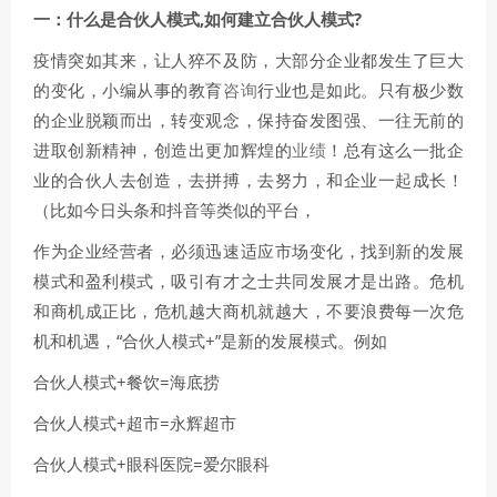
一：什么是合伙人模式,如何建立合伙人模式?
疫情突如其来，让人猝不及防，大部分企业都发生了巨大
的变化，小编从事的教育
咨询
行业也是如此。只有极少数
的企业脱颖而出，转变观念，保持奋发图强、一往无前的
进取创新精神，创造出更加辉煌的
业绩
！总有这么一批企
业的合伙人去创造，去拼搏，去努力，和企业一起成长！
（比如今日头条和抖音等类似的平台，
作为企业经营者，必须迅速适应市场变化，找到新的发展
模式和盈利模式，吸引有才之士共同发展才是出路。危机
和商机成正比，危机越大商机就越大，不要浪费每一次危
机和机遇，“合伙人模式+”是新的发展模式。例如
合伙人模式+餐饮=海底捞
合伙人模式+超市=永辉超市
合伙人模式+眼科医院=爱尔眼科