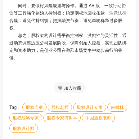
同时，要做好风险规避与操作。通过 AB 股、一致行动
协
议
等工具强化创始人控制权；约定期权池回收条款；注意
法律
合规，避免代持纠纷；把握融资节奏，避免单轮稀释过多股
权。
总之，股权架构设计需平衡控制权、激励性与灵活性，通
过动态调整适应公司发展阶段。保障创始人控盘，实现团队绑
定和资本助力，是创业公司在激烈市场竞争中稳步前行的关
键。
加入收藏
Tag：
股权专家
股权老师
股权设计专家
何树林
股权战略专家
股权专家何树林
中国股权老师
股权设计师