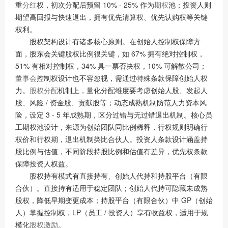
重
分红
权，初次分配后预留 10% - 25% 作为
期权
池；投资人则
期望高回报与快速退出，拥有优先清算权、优先认购权等关键
权利。
股权架构设计有诸多核心原则。在创始人控制权保障方
面，股东会关键股权比例很关键，如 67% 拥有绝对控制权，
51% 有相对控制权，34% 具一票否决权，10% 可解散公司；
董事会
控制权设计也不容忽视，需通过特殊条款保障创始人权
力。
股权分配
机制上，量化分配维度要考虑创始人股、发起人
股、风险 / 资金股、贡献股等；动态成熟机制防范人力资本风
险，设定 3 - 5 年成熟期，区分过错与无过错退出机制。核心员
工期权池设计，来源为创始团队同比例稀释，行权规则明确行
权价和行权期，退出机制类比合伙人。投资人条款设计涵盖持
股比例与估值，不同阶段持股比例和估值有差异，优先权条款
保障投资人权益。
股权持有模式有直接持有、创始人代持和持股平台（有限
合伙）。直接持有适用于稳定团队；创始人代持可隐藏未成熟
股权，降低早期变更成本；持股平台（有限合伙）中 GP（创始
人）掌握控制权，LP（员工 / 投资人）享有收益权，适用于规
模化
股权激励
。